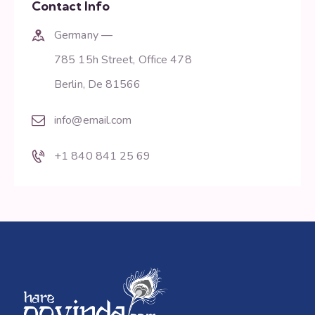
Contact Info
Germany —
785 15h Street, Office 478
Berlin, De 81566
info@email.com
+1 840 841 25 69