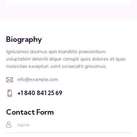
Biography
Ignissimos ducimus quin blandiitis praesentium
voluptatem deleniti atque corrupti quos dolores et quas
molestias excepturi. scint occaecatti gnissimus.
info@example.com
E-
+1 840 841 25 69
m
Ph
ail:
on
Contact Form
e: