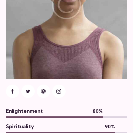
Enlightenment
80%
Spirituality
90%