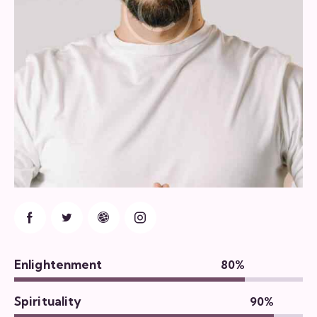
Enlightenment
80%
Spirituality
90%