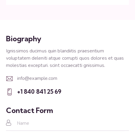
Biography
Ignissimos ducimus quin blandiitis praesentium
voluptatem deleniti atque corrupti quos dolores et quas
molestias excepturi. scint occaecatti gnissimus.
info@example.com
E-
+1 840 841 25 69
m
Ph
ail:
on
Contact Form
e: